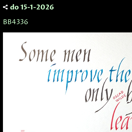
do 15-1-2026
BB4336