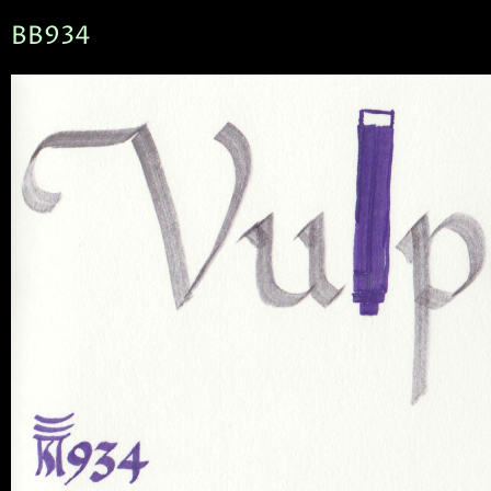
BB934