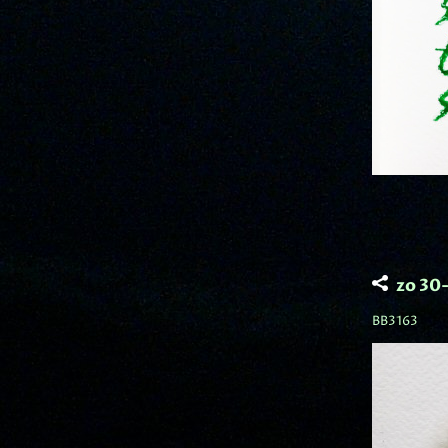
zo 30
BB3163