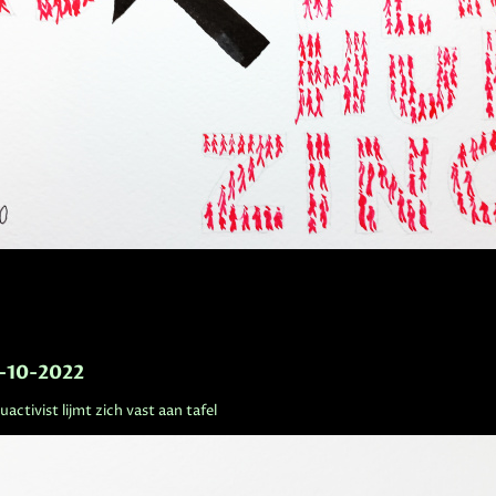
-10-2022
activist lijmt zich vast aan tafel