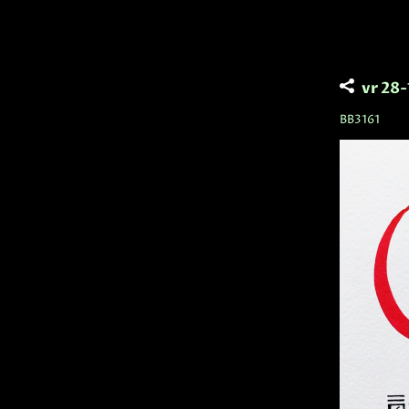
vr 28
BB3161