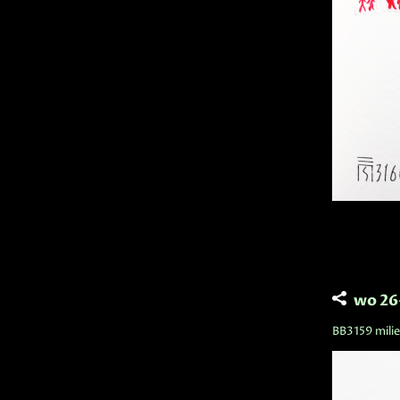
wo 26
BB3159 milieu