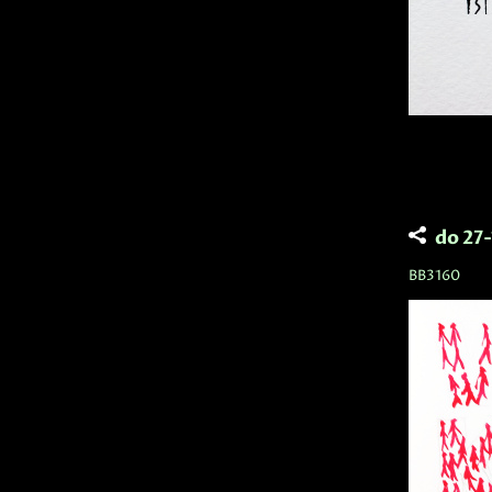
do 27
BB3160