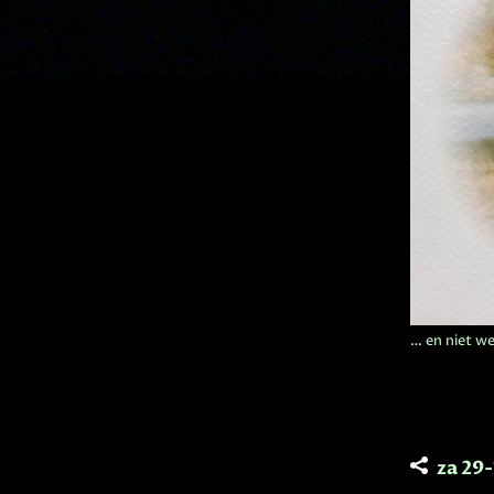
… en niet w
za 29