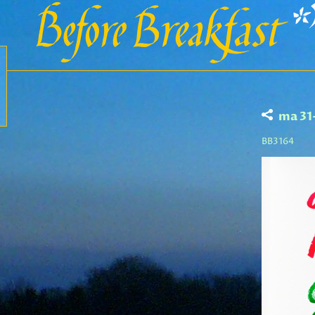
ma 31
BB3164