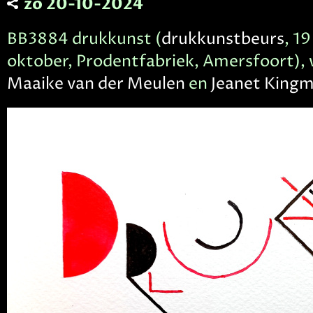
zo 20-10-2024
BB3884 drukkunst (
drukkunstbeurs
, 1
oktober, Prodentfabriek, Amersfoort), w
Maaike van der Meulen
en
Jeanet King