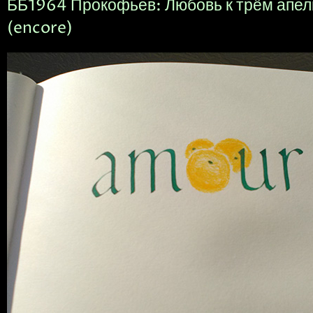
ББ1964 Прокофьев: Любовь к трём апе
(encore)