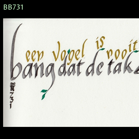
BB731