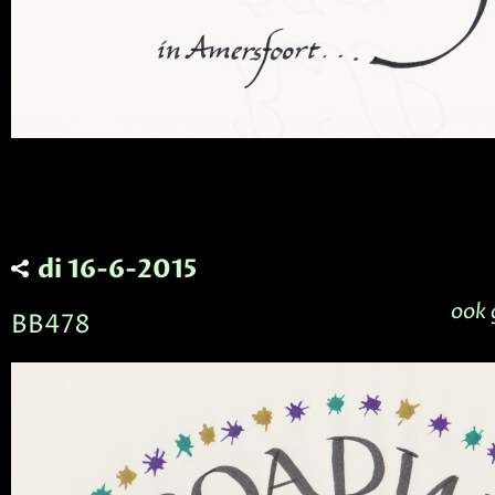
di 16-6-2015
ook 
BB478