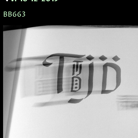
BB663