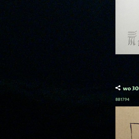
wo 30
BB1794