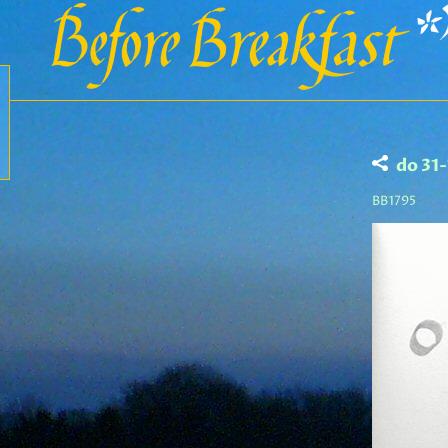
do 31
BB1795