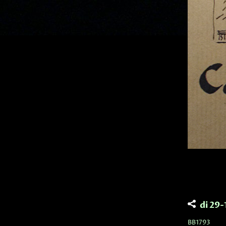
di 29
BB1793