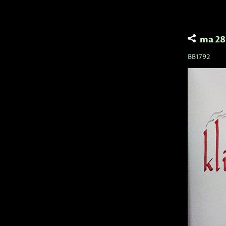
ma 28
BB1792