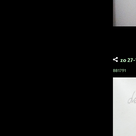
zo 27
BB1791