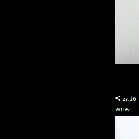
za 26
BB1790