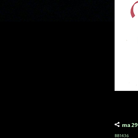
ma 29
BB1436