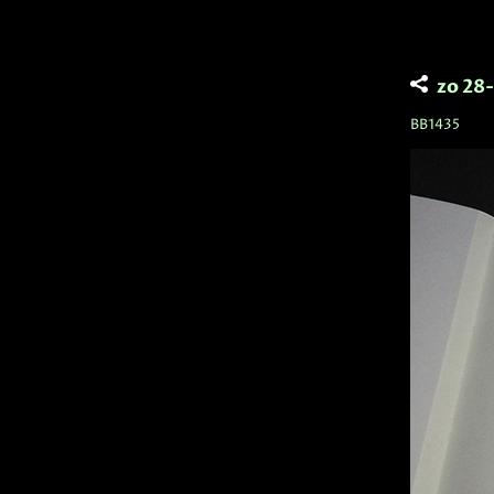
zo 28
BB1435