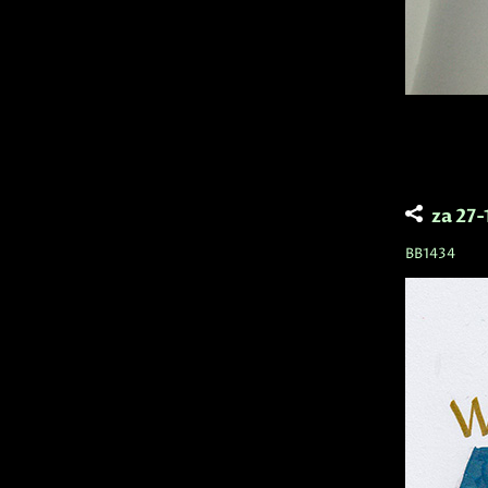
za 27
BB1434