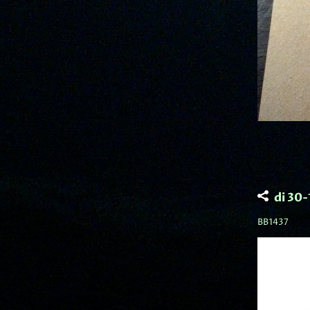
di 30
BB1437