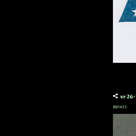
vr 26
BB1433