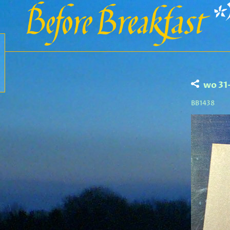
wo 31
BB1438