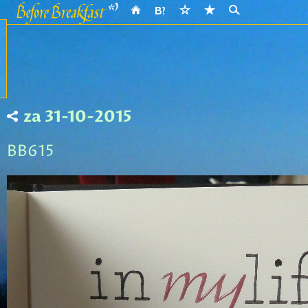
za 31-10-2015
BB615