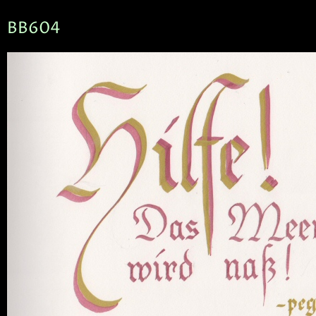
BB604