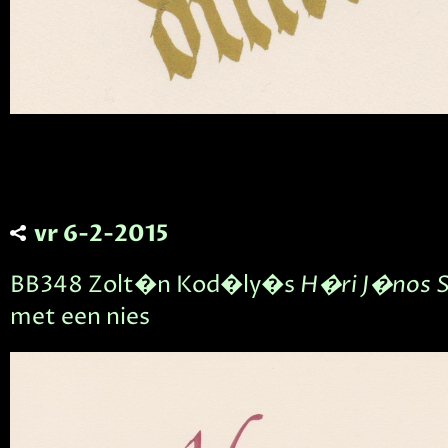
vr 6-2-2015
BB348 Zolt�n Kod�ly�s
H�ri J�nos S
met een nies