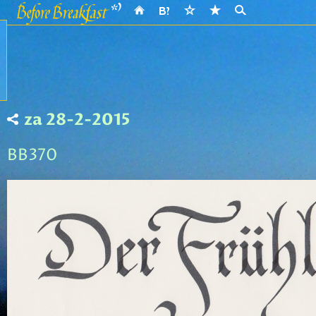
za 28-2-2015
BB370